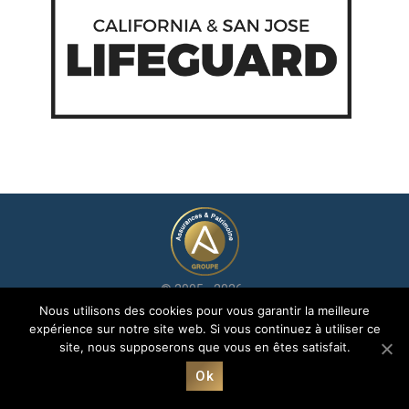
© 2005 - 2026
Groupe Avenir Assurances et Patrimoine | Création
Grafics
Nous utilisons des cookies pour vous garantir la meilleure
Communication
expérience sur notre site web. Si vous continuez à utiliser ce
Mentions légales
|
RGPD
| Avenir© marque déposée jusqu’en
site, nous supposerons que vous en êtes satisfait.
2025
Ok