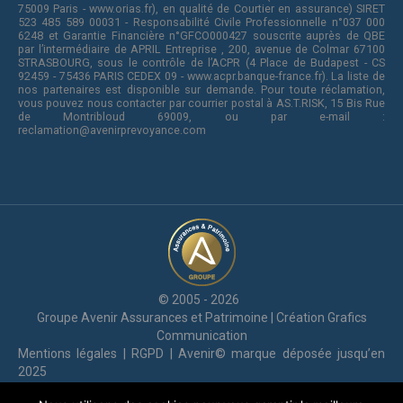
75009 Paris - www.orias.fr), en qualité de Courtier en assurance) SIRET
523 485 589 00031 - Responsabilité Civile Professionnelle n°037 000
6248 et Garantie Financière n°GFCO000427 souscrite auprès de QBE
par l’intermédiaire de APRIL Entreprise , 200, avenue de Colmar 67100
STRASBOURG, sous le contrôle de l’ACPR (4 Place de Budapest - CS
92459 - 75436 PARIS CEDEX 09 - www.acpr.banque-france.fr). La liste de
nos partenaires est disponible sur demande. Pour toute réclamation,
vous pouvez nous contacter par courrier postal à AS.T.RISK, 15 Bis Rue
de Montribloud 69009, ou par e-mail :
reclamation@avenirprevoyance.com
© 2005 - 2026
Groupe Avenir Assurances et Patrimoine | Création
Grafics
Communication
Mentions légales
|
RGPD
| Avenir© marque déposée jusqu’en
2025