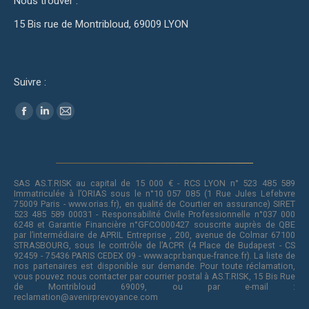
Nous trouver :
15 Bis rue de Montribloud, 69009 LYON
Suivre :
Trouvez nous sur :
Facebook
LinkedIn
Mail
SAS AS.T.RISK au capital de 15 000 € - RCS LYON n° 523 485 589
Immatriculée à l’ORIAS sous le n°10 057 085 (1 Rue Jules Lefebvre
75009 Paris - www.orias.fr), en qualité de Courtier en assurance) SIRET
523 485 589 00031 - Responsabilité Civile Professionnelle n°037 000
6248 et Garantie Financière n°GFCO000427 souscrite auprès de QBE
par l’intermédiaire de APRIL Entreprise , 200, avenue de Colmar 67100
STRASBOURG, sous le contrôle de l’ACPR (4 Place de Budapest - CS
92459 - 75436 PARIS CEDEX 09 - www.acpr.banque-france.fr). La liste de
nos partenaires est disponible sur demande. Pour toute réclamation,
vous pouvez nous contacter par courrier postal à AS.T.RISK, 15 Bis Rue
de Montribloud 69009, ou par e-mail :
reclamation@avenirprevoyance.com