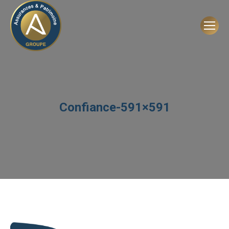
Confiance-591×591