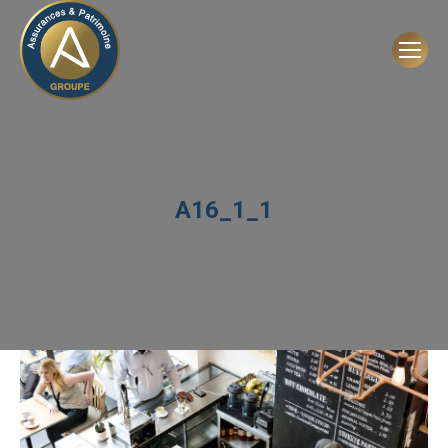
A16_1_1