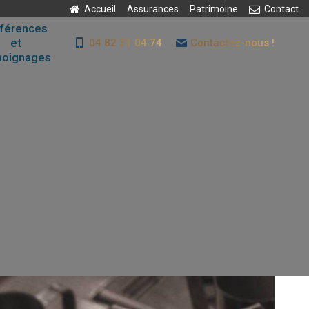
Accueil
Assurances
Patrimoine
Contact
férences
et
04 82 31 04 74
Contactez-nous !
moignages