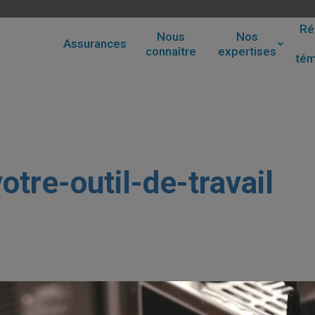
Ré
Nous
Nos
Assurances
connaître
expertises
té
tre-outil-de-travail