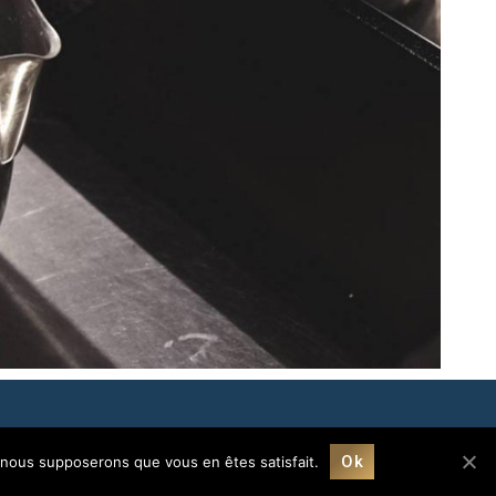
ntions légales
|
RGPD
| Avenir© marque déposée jusqu’en 2025
Ok
e, nous supposerons que vous en êtes satisfait.