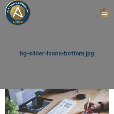
bg-slider-icons-bottom.jpg