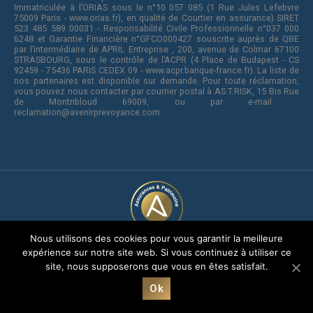
Immatriculée à l’ORIAS sous le n°10 057 085 (1 Rue Jules Lefebvre
75009 Paris - www.orias.fr), en qualité de Courtier en assurance) SIRET
523 485 589 00031 - Responsabilité Civile Professionnelle n°037 000
6248 et Garantie Financière n°GFCO000427 souscrite auprès de QBE
par l’intermédiaire de APRIL Entreprise , 200, avenue de Colmar 67100
STRASBOURG, sous le contrôle de l’ACPR (4 Place de Budapest - CS
92459 - 75436 PARIS CEDEX 09 - www.acpr.banque-france.fr). La liste de
nos partenaires est disponible sur demande. Pour toute réclamation,
vous pouvez nous contacter par courrier postal à AS.T.RISK, 15 Bis Rue
de Montribloud 69009, ou par e-mail :
reclamation@avenirprevoyance.com
Nous utilisons des cookies pour vous garantir la meilleure
© 2005 - 2026
expérience sur notre site web. Si vous continuez à utiliser ce
Groupe Avenir Assurances et Patrimoine | Création
Grafics
site, nous supposerons que vous en êtes satisfait.
Communication
Mentions légales
|
RGPD
| Avenir© marque déposée jusqu’en
Ok
2025