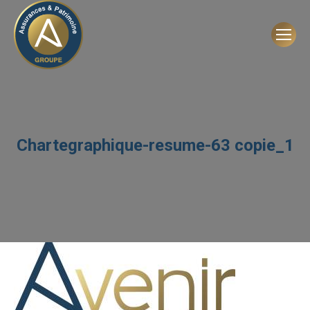
Chartegraphique-resume-63 copie_1