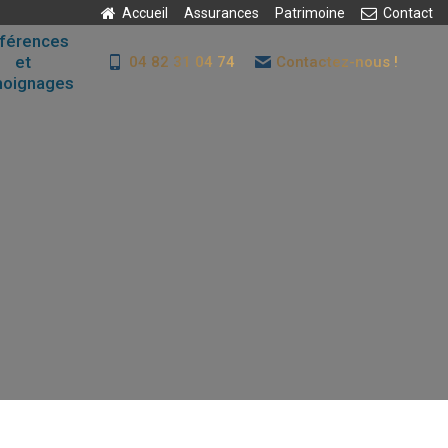
Accueil
Assurances
Patrimoine
Contact
férences
et
04 82 31 04 74
Contactez-nous !
moignages