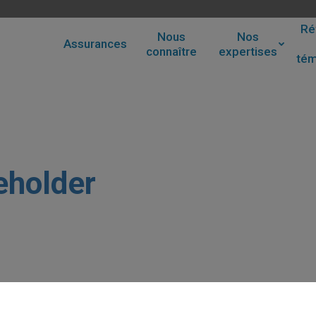
Ré
Nous
Nos
Assurances
connaître
expertises
té
holder